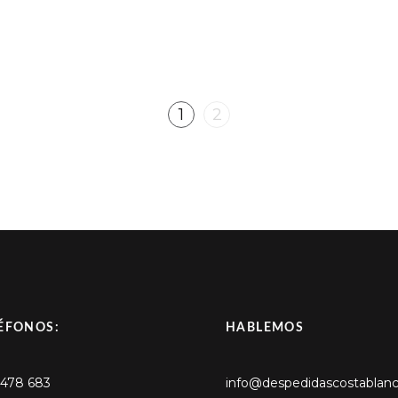
1
2
ÉFONOS:
HABLEMOS
 478 683
info@despedidascostablan