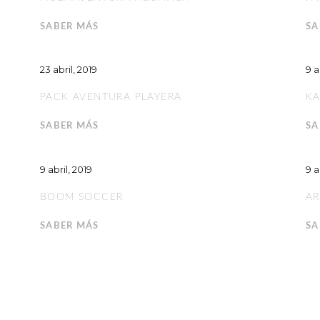
SABER MÁS
SA
23 abril, 2019
9 a
PACK AVENTURA PLAYERA
KA
SABER MÁS
SA
9 abril, 2019
9 a
BOOM SOCCER
AR
SABER MÁS
SA